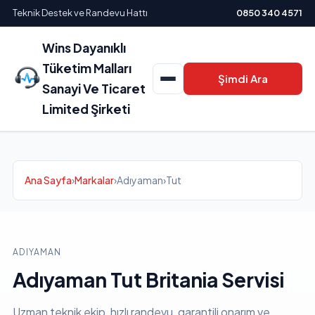
Teknik Destek ve Randevu Hattı
0850 340 4571
Wins Dayanıklı
Tüketim Malları
Şimdi Ara
Sanayi Ve Ticaret
Limited Şirketi
Ana Sayfa
›
Markalar
›
Adıyaman
›
Tut
ADIYAMAN
Adıyaman Tut Britania Servisi
Uzman teknik ekip, hızlı randevu, garantili onarım ve