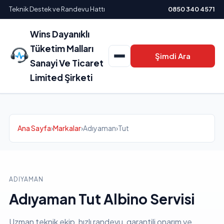
Teknik Destek ve Randevu Hattı
0850 340 4571
Wins Dayanıklı
Tüketim Malları
Şimdi Ara
Sanayi Ve Ticaret
Limited Şirketi
Ana Sayfa
›
Markalar
›
Adıyaman
›
Tut
ADIYAMAN
Adıyaman Tut Albino Servisi
Uzman teknik ekip, hızlı randevu, garantili onarım ve