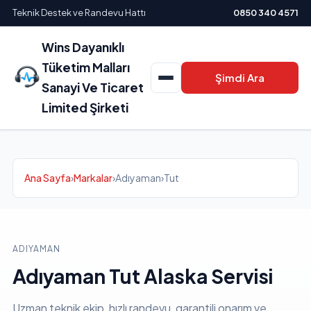
Teknik Destek ve Randevu Hattı
0850 340 4571
Wins Dayanıklı
Tüketim Malları
Şimdi Ara
Sanayi Ve Ticaret
Limited Şirketi
Ana Sayfa
›
Markalar
›
Adıyaman
›
Tut
ADIYAMAN
Adıyaman Tut Alaska Servisi
Uzman teknik ekip, hızlı randevu, garantili onarım ve