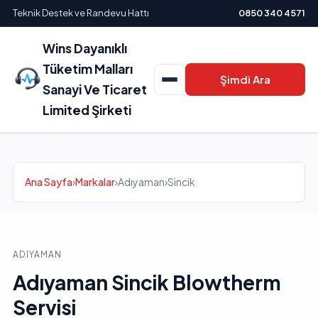
Teknik Destek ve Randevu Hattı
0850 340 4571
Wins Dayanıklı
Tüketim Malları
Şimdi Ara
Sanayi Ve Ticaret
Limited Şirketi
Ana Sayfa
›
Markalar
›
Adıyaman
›
Sincik
ADIYAMAN
Adıyaman Sincik Blowtherm
Servisi