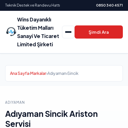
Teknik Destek ve Randevu Hattı
0850 340 4571
Wins Dayanıklı
Tüketim Malları
Şimdi Ara
Sanayi Ve Ticaret
Limited Şirketi
Ana Sayfa
›
Markalar
›
Adıyaman
›
Sincik
ADIYAMAN
Adıyaman Sincik Ariston
Servisi