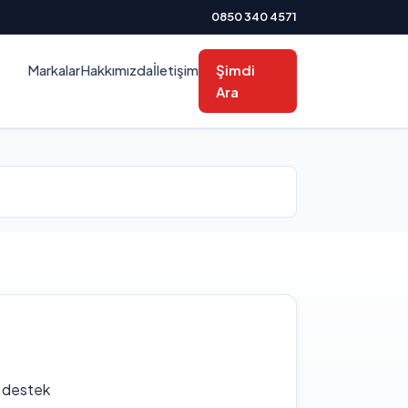
0850 340 4571
Markalar
Hakkımızda
İletişim
Şimdi
Ara
f destek