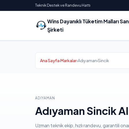
Teknik Destek ve Randevu Hattı
Wins Dayanıklı Tüketim Malları Sa
Şirketi
Ana Sayfa
›
Markalar
›
Adıyaman
›
Sincik
ADIYAMAN
Adıyaman Sincik Al
Uzman teknik ekip, hızlı randevu, garantili ona