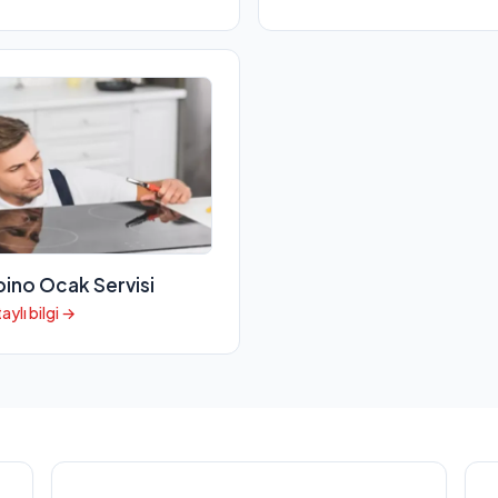
bino Ocak Servisi
aylı bilgi →