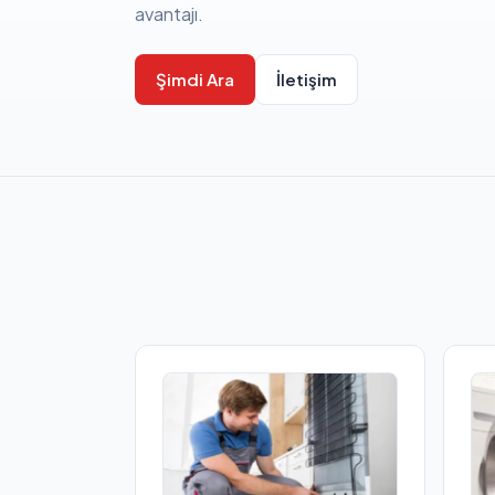
avantajı.
Şimdi Ara
İletişim