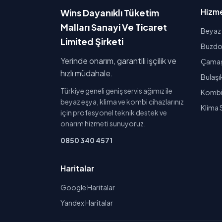
Hizme
Wins Dayanıklı Tüketim
Malları Sanayi Ve Ticaret
Beyaz 
Limited Şirketi
Buzdol
Yerinde onarım, garantili işçilik ve
Çamaşı
hızlı müdahale.
Bulaşı
Türkiye geneli geniş servis ağımız ile
Kombi 
beyaz eşya, klima ve kombi cihazlarınız
Klima 
için profesyonel teknik destek ve
onarım hizmeti sunuyoruz.
0850 340 4571
Haritalar
Google Haritalar
Yandex Haritalar