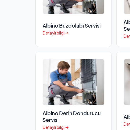
Al
Albino Buzdolabı Servisi
Se
Detaylı bilgi →
Det
Albino Derin Dondurucu
Al
Servisi
Det
Detaylı bilgi →