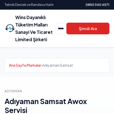
Teknik Destek ve Randevu Hattı
0850 340 4571
Wins Dayanıklı
Tüketim Malları
Şimdi Ara
Sanayi Ve Ticaret
Limited Şirketi
Ana Sayfa
›
Markalar
›
Adıyaman
›
Samsat
ADIYAMAN
Adıyaman Samsat Awox
Servisi