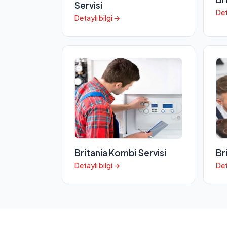
Servisi
Det
Detaylı bilgi →
Britania Kombi Servisi
Br
Detaylı bilgi →
Det