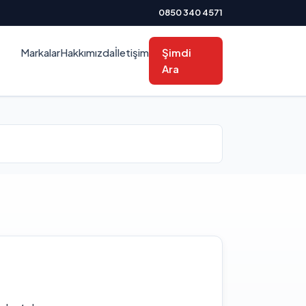
0850 340 4571
Markalar
Hakkımızda
İletişim
Şimdi
Ara