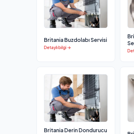
Br
Britania Buzdolabı Servisi
Se
Detaylı bilgi →
Det
Britania Derin Dondurucu
Br