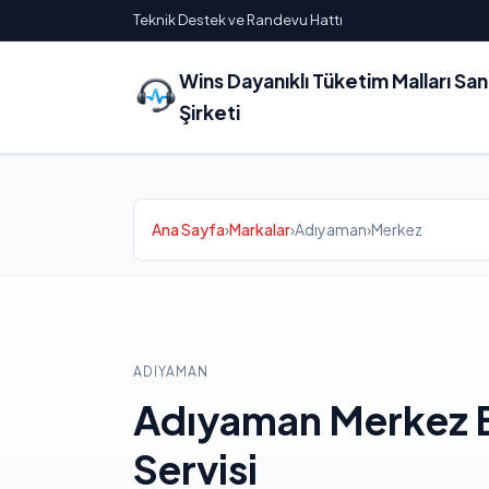
Teknik Destek ve Randevu Hattı
Wins Dayanıklı Tüketim Malları Sa
Şirketi
Ana Sayfa
›
Markalar
›
Adıyaman
›
Merkez
ADIYAMAN
Adıyaman Merkez B
Servisi