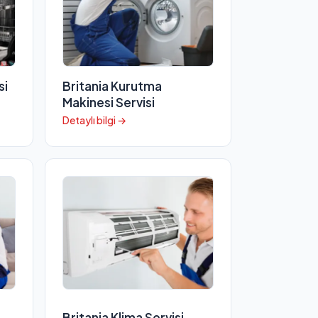
si
Britania Kurutma
Makinesi Servisi
Detaylı bilgi →
Britania Klima Servisi