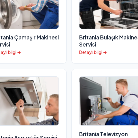
itania Çamaşır Makinesi
Britania Bulaşık Makine
rvisi
Servisi
aylı bilgi →
Detaylı bilgi →
Britania Televizyon
itania Aspiratör Servisi