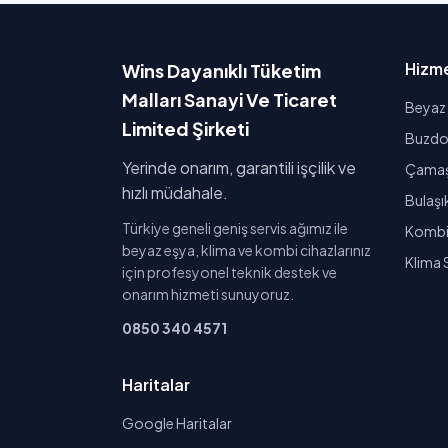
Hizme
Wins Dayanıklı Tüketim
Malları Sanayi Ve Ticaret
Beyaz 
Limited Şirketi
Buzdol
Yerinde onarım, garantili işçilik ve
Çamaşı
hızlı müdahale.
Bulaşı
Türkiye geneli geniş servis ağımız ile
Kombi 
beyaz eşya, klima ve kombi cihazlarınız
Klima 
için profesyonel teknik destek ve
onarım hizmeti sunuyoruz.
0850 340 4571
Haritalar
Google Haritalar