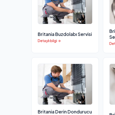
Br
Britania Buzdolabı Servisi
Se
Detaylı bilgi →
Det
Britania Derin Dondurucu
Br