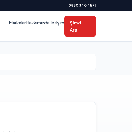
0850 340 4571
Markalar
Hakkımızda
İletişim
Şimdi
Ara