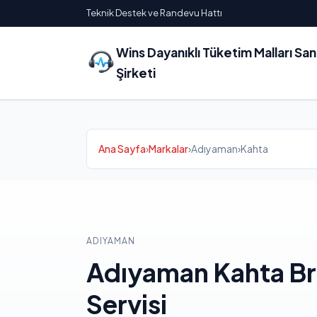
Teknik Destek ve Randevu Hattı
Wins Dayanıklı Tüketim Malları Sa
Şirketi
Ana Sayfa
›
Markalar
›
Adıyaman
›
Kahta
ADIYAMAN
Adıyaman Kahta Br
Servisi