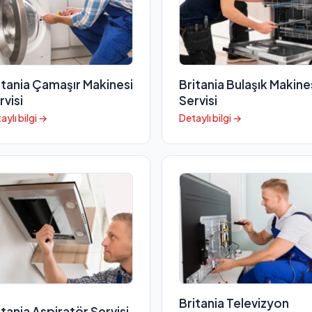
itania Çamaşır Makinesi
Britania Bulaşık Makine
rvisi
Servisi
aylı bilgi →
Detaylı bilgi →
Britania Televizyon
itania Aspiratör Servisi