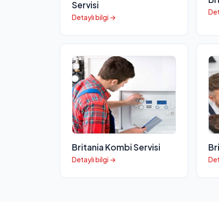
Servisi
Det
Detaylı bilgi →
Britania Kombi Servisi
Br
Detaylı bilgi →
Det