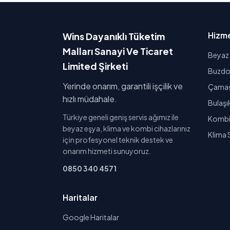
Hizme
Wins Dayanıklı Tüketim
Malları Sanayi Ve Ticaret
Beyaz 
Limited Şirketi
Buzdol
Yerinde onarım, garantili işçilik ve
Çamaşı
hızlı müdahale.
Bulaşı
Türkiye geneli geniş servis ağımız ile
Kombi 
beyaz eşya, klima ve kombi cihazlarınız
Klima 
için profesyonel teknik destek ve
onarım hizmeti sunuyoruz.
0850 340 4571
Haritalar
Google Haritalar