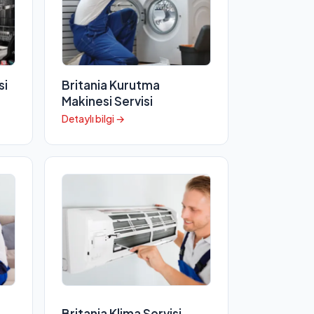
si
Britania Kurutma
Makinesi Servisi
Detaylı bilgi →
Britania Klima Servisi