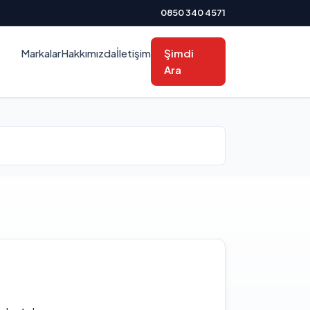
0850 340 4571
Markalar
Hakkımızda
İletişim
Şimdi
Ara