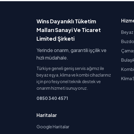
Hizme
Wins Dayanıklı Tüketim
Malları Sanayi Ve Ticaret
Beyaz 
Limited Şirketi
Buzdol
Yerinde onarım, garantili işçilik ve
Çamaşı
hızlı müdahale.
Bulaşı
Türkiye geneli geniş servis ağımız ile
Kombi 
beyaz eşya, klima ve kombi cihazlarınız
Klima 
için profesyonel teknik destek ve
onarım hizmeti sunuyoruz.
0850 340 4571
Haritalar
Google Haritalar