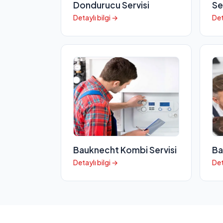
Dondurucu Servisi
Se
Detaylı bilgi →
Det
Bauknecht Kombi Servisi
Ba
Detaylı bilgi →
Det