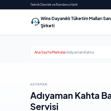
Teknik Destek ve Randevu Hattı
Wins Dayanıklı Tüketim Malları Sa
Şirketi
Ana Sayfa
›
Markalar
›
Adıyaman
›
Kahta
ADIYAMAN
Adıyaman Kahta B
Servisi