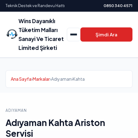
Teknik Destek ve Randevu Hattı
0850 340 4571
Wins Dayanıklı
Tüketim Malları
Şimdi Ara
Sanayi Ve Ticaret
Limited Şirketi
Ana Sayfa
›
Markalar
›
Adıyaman
›
Kahta
ADIYAMAN
Adıyaman Kahta Ariston
Servisi