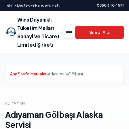
Teknik Destek ve Randevu Hattı
0850 340 4571
Wins Dayanıklı
Tüketim Malları
Şimdi Ara
Sanayi Ve Ticaret
Limited Şirketi
Ana Sayfa
›
Markalar
›
Adıyaman
›
Gölbaşı
ADIYAMAN
Adıyaman Gölbaşı Alaska
Servisi