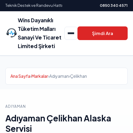
Teknik Destek ve Randevu Hattı
0850 340 4571
Wins Dayanıklı
Tüketim Malları
Şimdi Ara
Sanayi Ve Ticaret
Limited Şirketi
Ana Sayfa
›
Markalar
›
Adıyaman
›
Çelikhan
ADIYAMAN
Adıyaman Çelikhan Alaska
Servisi