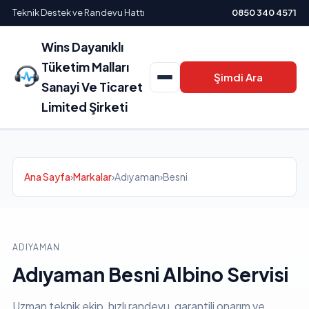
Teknik Destek ve Randevu Hattı
0850 340 4571
Wins Dayanıklı
Tüketim Malları
Şimdi Ara
Sanayi Ve Ticaret
Limited Şirketi
Ana Sayfa
›
Markalar
›
Adıyaman
›
Besni
ADIYAMAN
Adıyaman Besni Albino Servisi
Uzman teknik ekip, hızlı randevu, garantili onarım ve