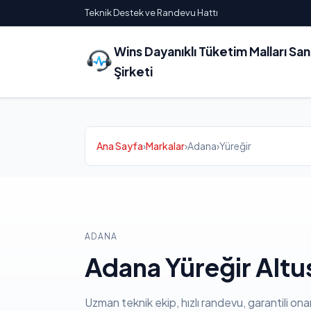
Teknik Destek ve Randevu Hattı
Wins Dayanıklı Tüketim Malları Sa
Şirketi
Ana Sayfa
›
Markalar
›
Adana
›
Yüreğir
ADANA
Adana Yüreğir Altus
Uzman teknik ekip, hızlı randevu, garantili ona