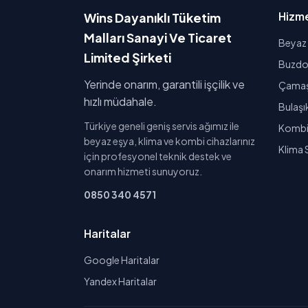
Hizme
Wins Dayanıklı Tüketim
Malları Sanayi Ve Ticaret
Beyaz 
Limited Şirketi
Buzdol
Yerinde onarım, garantili işçilik ve
Çamaşı
hızlı müdahale.
Bulaşı
Türkiye geneli geniş servis ağımız ile
Kombi 
beyaz eşya, klima ve kombi cihazlarınız
Klima 
için profesyonel teknik destek ve
onarım hizmeti sunuyoruz.
0850 340 4571
Haritalar
Google Haritalar
Yandex Haritalar