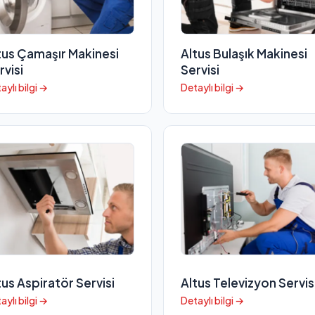
tus Çamaşır Makinesi
Altus Bulaşık Makinesi
rvisi
Servisi
aylı bilgi →
Detaylı bilgi →
tus Aspiratör Servisi
Altus Televizyon Servis
aylı bilgi →
Detaylı bilgi →