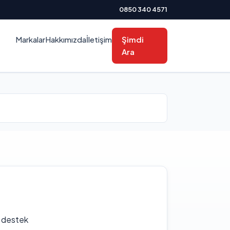
0850 340 4571
Markalar
Hakkımızda
İletişim
Şimdi
Ara
f destek