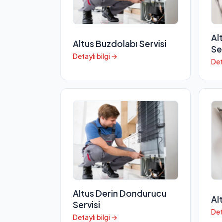
Al
Altus Buzdolabı Servisi
Se
Detaylı bilgi →
Det
Altus Derin Dondurucu
Al
Servisi
Det
Detaylı bilgi →