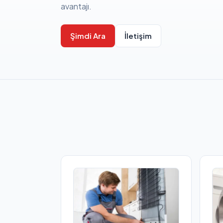
avantajı.
Şimdi Ara
İletişim