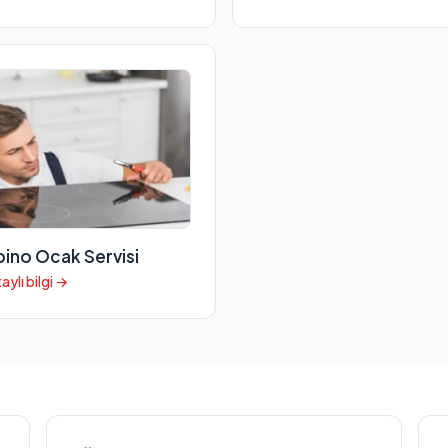
bino Ocak Servisi
aylı bilgi →