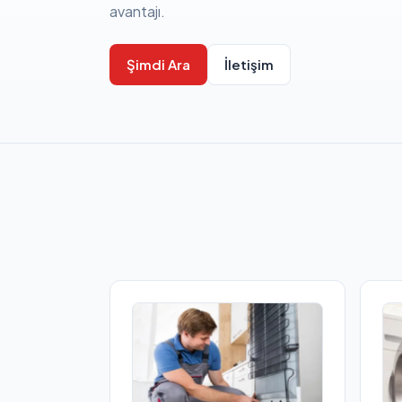
avantajı.
Şimdi Ara
İletişim