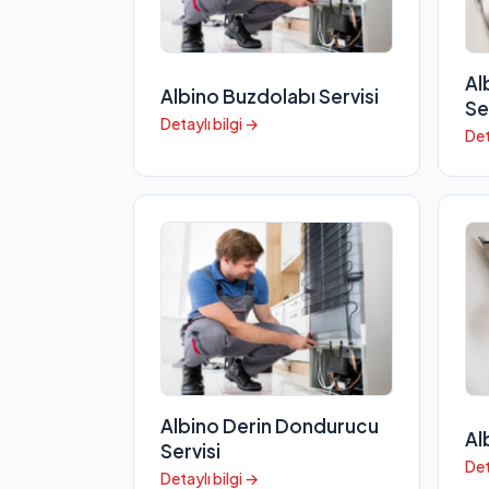
Al
Albino Buzdolabı Servisi
Se
Detaylı bilgi →
Det
Albino Derin Dondurucu
Al
Servisi
Det
Detaylı bilgi →