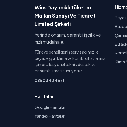
Hizme
Wins Dayanıklı Tüketim
Malları Sanayi Ve Ticaret
Beyaz 
Limited Şirketi
Buzdol
Yerinde onarım, garantili işçilik ve
Çamaşı
hızlı müdahale.
Bulaşı
Türkiye geneli geniş servis ağımız ile
Kombi 
beyaz eşya, klima ve kombi cihazlarınız
Klima 
için profesyonel teknik destek ve
onarım hizmeti sunuyoruz.
0850 340 4571
Haritalar
Google Haritalar
Yandex Haritalar