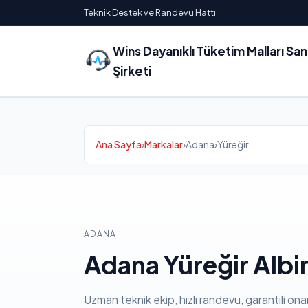
Teknik Destek ve Randevu Hattı
Wins Dayanıklı Tüketim Malları Sa
Şirketi
Ana Sayfa
›
Markalar
›
Adana
›
Yüreğir
ADANA
Adana Yüreğir Albin
Uzman teknik ekip, hızlı randevu, garantili ona