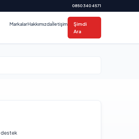
0850 340 4571
Markalar
Hakkımızda
İletişim
Şimdi
Ara
f destek