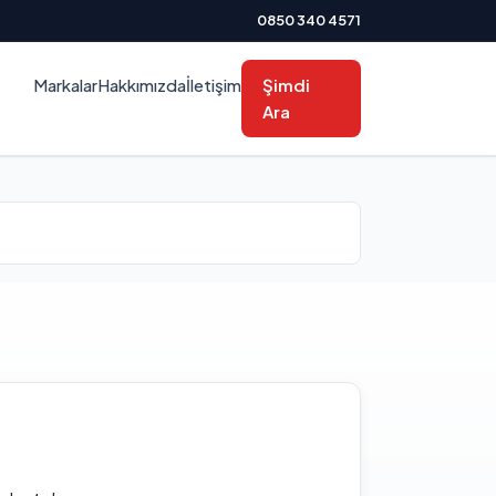
0850 340 4571
Markalar
Hakkımızda
İletişim
Şimdi
Ara