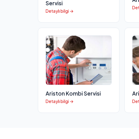
Servisi
Det
Detaylı bilgi →
Ariston Kombi Servisi
Ar
Detaylı bilgi →
Det