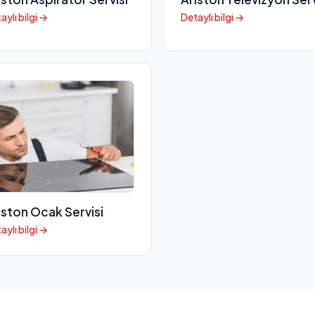
aylı bilgi →
Detaylı bilgi →
iston Ocak Servisi
aylı bilgi →