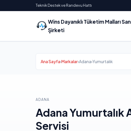
Teknik Destek ve Randevu Hattı
Wins Dayanıklı Tüketim Malları Sa
Şirketi
Ana Sayfa
›
Markalar
›
Adana
›
Yumurtalık
ADANA
Adana Yumurtalık 
Servisi