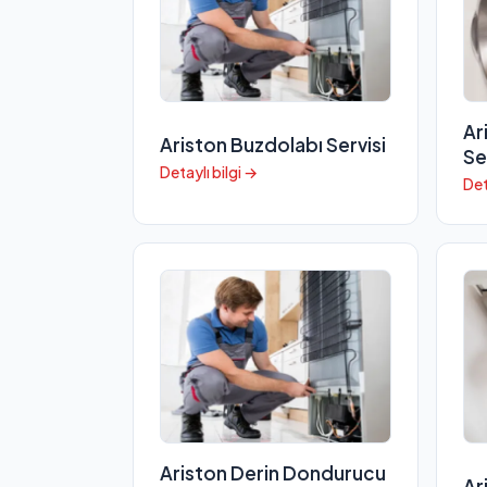
Ar
Ariston Buzdolabı Servisi
Se
Detaylı bilgi →
Det
Ariston Derin Dondurucu
Ar