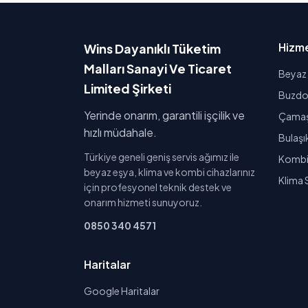
Hizme
Wins Dayanıklı Tüketim
Malları Sanayi Ve Ticaret
Beyaz 
Limited Şirketi
Buzdol
Yerinde onarım, garantili işçilik ve
Çamaşı
hızlı müdahale.
Bulaşı
Türkiye geneli geniş servis ağımız ile
Kombi 
beyaz eşya, klima ve kombi cihazlarınız
Klima 
için profesyonel teknik destek ve
onarım hizmeti sunuyoruz.
0850 340 4571
Haritalar
Google Haritalar