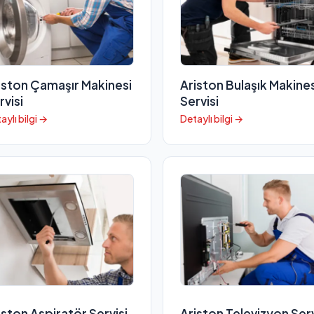
iston Çamaşır Makinesi
Ariston Bulaşık Makines
rvisi
Servisi
aylı bilgi →
Detaylı bilgi →
iston Aspiratör Servisi
Ariston Televizyon Serv