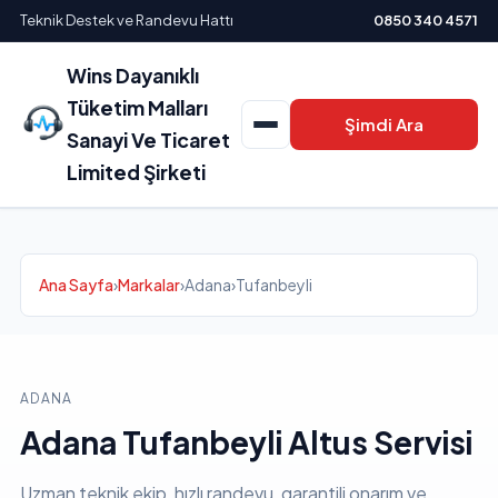
Teknik Destek ve Randevu Hattı
0850 340 4571
Wins Dayanıklı
Tüketim Malları
Şimdi Ara
Sanayi Ve Ticaret
Limited Şirketi
Ana Sayfa
›
Markalar
›
Adana
›
Tufanbeyli
ADANA
Adana Tufanbeyli Altus Servisi
Uzman teknik ekip, hızlı randevu, garantili onarım ve