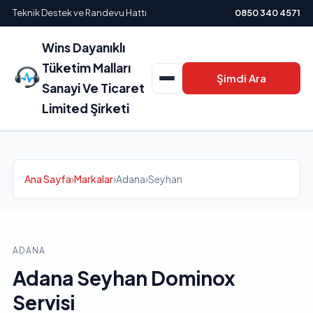
Teknik Destek ve Randevu Hattı
0850 340 4571
Wins Dayanıklı
Tüketim Malları
Şimdi Ara
Sanayi Ve Ticaret
Limited Şirketi
Ana Sayfa
›
Markalar
›
Adana
›
Seyhan
ADANA
Adana Seyhan Dominox
Servisi