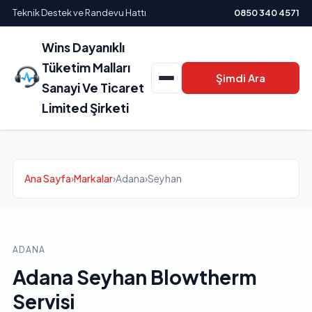
Teknik Destek ve Randevu Hattı
0850 340 4571
Wins Dayanıklı
Tüketim Malları
Şimdi Ara
Sanayi Ve Ticaret
Limited Şirketi
Ana Sayfa
›
Markalar
›
Adana
›
Seyhan
ADANA
Adana Seyhan Blowtherm
Servisi