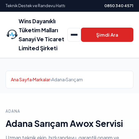
Teknik Destek ve Randevu Hattı
0850 340 4571
Wins Dayanıklı
Tüketim Malları
Şimdi Ara
Sanayi Ve Ticaret
Limited Şirketi
Ana Sayfa
›
Markalar
›
Adana
›
Sarıçam
ADANA
Adana Sarıçam Awox Servisi
Uzman teknik ekip, hızlı randevu, garantili onarım ve