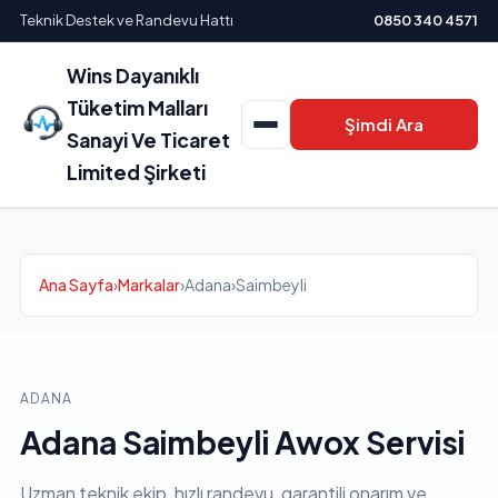
Teknik Destek ve Randevu Hattı
0850 340 4571
Wins Dayanıklı
Tüketim Malları
Şimdi Ara
Sanayi Ve Ticaret
Limited Şirketi
Ana Sayfa
›
Markalar
›
Adana
›
Saimbeyli
ADANA
Adana Saimbeyli Awox Servisi
Uzman teknik ekip, hızlı randevu, garantili onarım ve