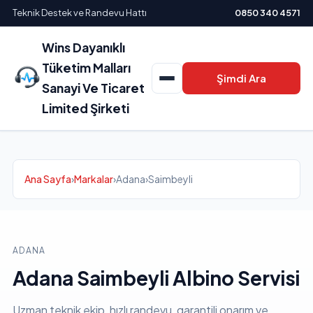
Teknik Destek ve Randevu Hattı
0850 340 4571
Wins Dayanıklı
Tüketim Malları
Şimdi Ara
Sanayi Ve Ticaret
Limited Şirketi
Ana Sayfa
›
Markalar
›
Adana
›
Saimbeyli
ADANA
Adana Saimbeyli Albino Servisi
Uzman teknik ekip, hızlı randevu, garantili onarım ve