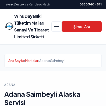
Teknik Destek ve Randevu Hattı
0850 340 4571
Wins Dayanıklı
Tüketim Malları
Şimdi Ara
Sanayi Ve Ticaret
Limited Şirketi
Ana Sayfa
›
Markalar
›
Adana
›
Saimbeyli
ADANA
Adana Saimbeyli Alaska
Servisi