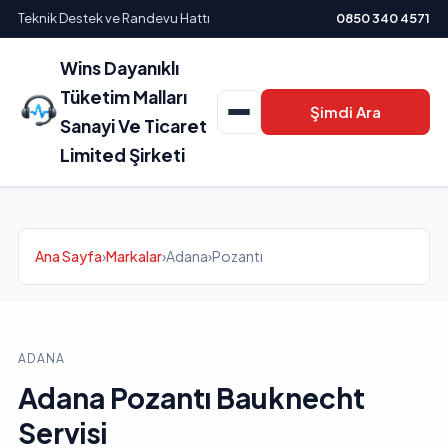
Teknik Destek ve Randevu Hattı
0850 340 4571
Wins Dayanıklı
Tüketim Malları
Şimdi Ara
Sanayi Ve Ticaret
Limited Şirketi
Ana Sayfa
›
Markalar
›
Adana
›
Pozantı
ADANA
Adana Pozantı Bauknecht
Servisi