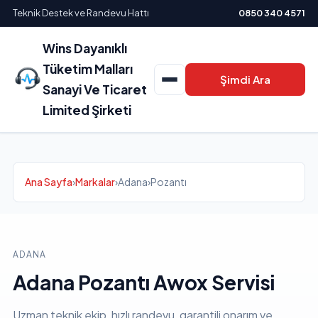
Teknik Destek ve Randevu Hattı
0850 340 4571
Wins Dayanıklı
Tüketim Malları
Şimdi Ara
Sanayi Ve Ticaret
Limited Şirketi
Ana Sayfa
›
Markalar
›
Adana
›
Pozantı
ADANA
Adana Pozantı Awox Servisi
Uzman teknik ekip, hızlı randevu, garantili onarım ve