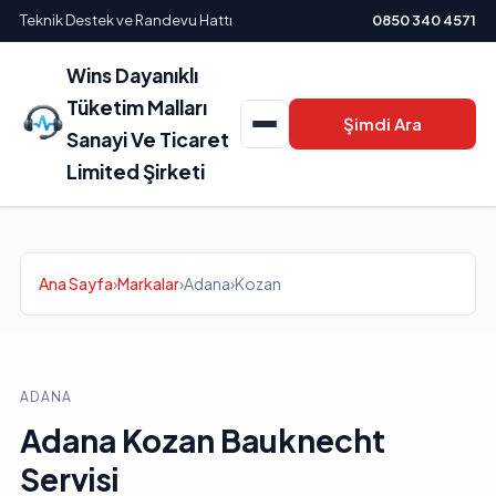
Teknik Destek ve Randevu Hattı
0850 340 4571
Wins Dayanıklı
Tüketim Malları
Şimdi Ara
Sanayi Ve Ticaret
Limited Şirketi
Ana Sayfa
›
Markalar
›
Adana
›
Kozan
ADANA
Adana Kozan Bauknecht
Servisi