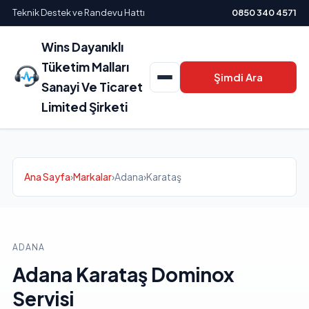
Teknik Destek ve Randevu Hattı
0850 340 4571
Wins Dayanıklı
Tüketim Malları
Şimdi Ara
Sanayi Ve Ticaret
Limited Şirketi
Ana Sayfa
›
Markalar
›
Adana
›
Karataş
ADANA
Adana Karataş Dominox
Servisi