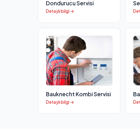
Dondurucu Servisi
Se
Detaylı bilgi →
Det
Bauknecht Kombi Servisi
Ba
Detaylı bilgi →
Det