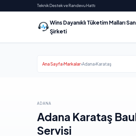
Teknik Destek ve Randevu Hattı
Wins Dayanıklı Tüketim Malları Sa
Şirketi
Ana Sayfa
›
Markalar
›
Adana
›
Karataş
ADANA
Adana Karataş Ba
Servisi