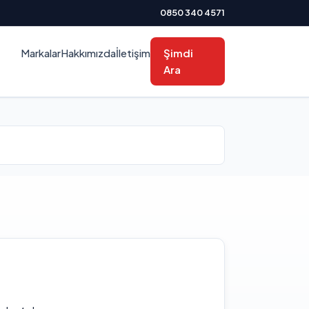
0850 340 4571
Markalar
Hakkımızda
İletişim
Şimdi
Ara