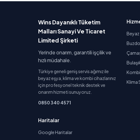
Hizme
Wins Dayanıklı Tüketim
Malları Sanayi Ve Ticaret
Beyaz 
Limited Şirketi
Buzdol
Yerinde onarım, garantili işçilik ve
Çamaşı
hızlı müdahale.
Bulaşı
Türkiye geneli geniş servis ağımız ile
Kombi 
beyaz eşya, klima ve kombi cihazlarınız
Klima 
için profesyonel teknik destek ve
onarım hizmeti sunuyoruz.
0850 340 4571
Haritalar
Google Haritalar