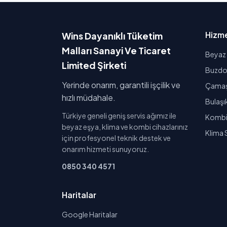
Hizme
Wins Dayanıklı Tüketim
Malları Sanayi Ve Ticaret
Beyaz 
Limited Şirketi
Buzdol
Yerinde onarım, garantili işçilik ve
Çamaşı
hızlı müdahale.
Bulaşı
Türkiye geneli geniş servis ağımız ile
Kombi 
beyaz eşya, klima ve kombi cihazlarınız
Klima 
için profesyonel teknik destek ve
onarım hizmeti sunuyoruz.
0850 340 4571
Haritalar
Google Haritalar