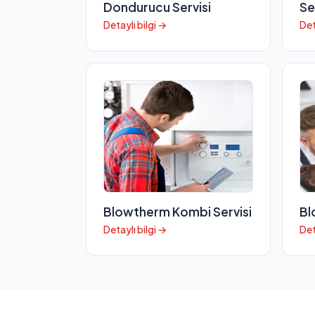
Dondurucu Servisi
Se
Detaylı bilgi →
Det
Blowtherm Kombi Servisi
Bl
Detaylı bilgi →
Det