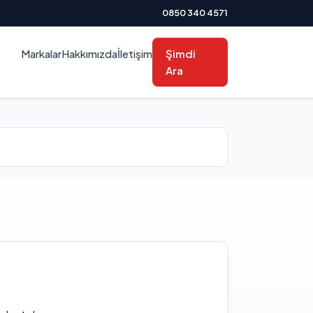
0850 340 4571
Markalar
Hakkımızda
İletişim
Şimdi
Ara