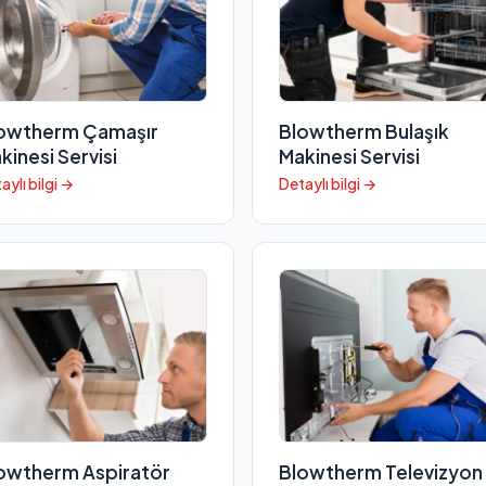
owtherm Çamaşır
Blowtherm Bulaşık
kinesi Servisi
Makinesi Servisi
aylı bilgi →
Detaylı bilgi →
owtherm Aspiratör
Blowtherm Televizyon