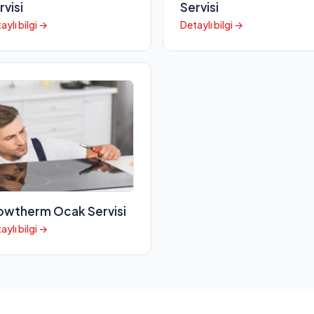
rvisi
Servisi
aylı bilgi →
Detaylı bilgi →
owtherm Ocak Servisi
aylı bilgi →