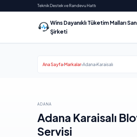
Teknik Destek ve Randevu Hattı
Wins Dayanıklı Tüketim Malları Sa
Şirketi
Ana Sayfa
›
Markalar
›
Adana
›
Karaisalı
ADANA
Adana Karaisalı B
Servisi