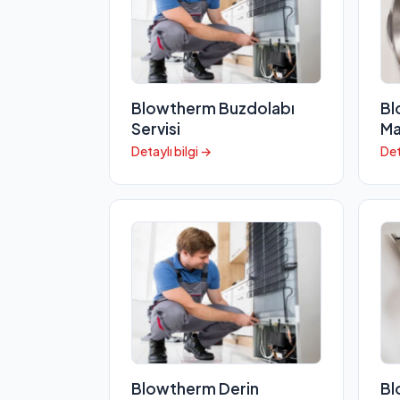
Blowtherm Buzdolabı
Bl
Servisi
Ma
Detaylı bilgi →
Det
Blowtherm Derin
Bl