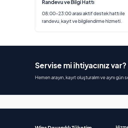
Randevu ve Bilgi Hattı
08:00–23:00 arası aktif destek hattı ile
randevu, kayıt ve bilgilendirme hizmeti.
Servise mi ihtiyacınız var?
Hemen arayın, kayıt oluşturalım ve aynı gün se
Hizme
Wins Dayanıklı Tüketim