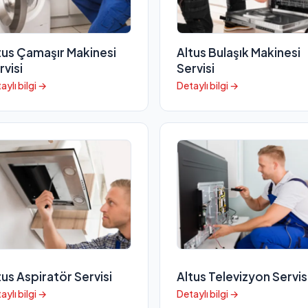
tus Çamaşır Makinesi
Altus Bulaşık Makinesi
rvisi
Servisi
aylı bilgi →
Detaylı bilgi →
tus Aspiratör Servisi
Altus Televizyon Servis
aylı bilgi →
Detaylı bilgi →