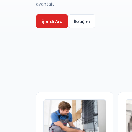
avantajı.
Şimdi Ara
İletişim