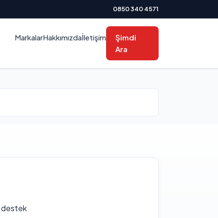
0850 340 4571
Markalar
Hakkımızda
İletişim
Şimdi
Ara
f destek