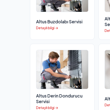
Al
Altus Buzdolabı Servisi
Se
Detaylı bilgi →
Det
Altus Derin Dondurucu
Al
Servisi
Det
Detaylı bilgi →