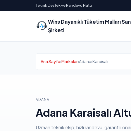
Teknik Destek ve Randevu Hattı
Wins Dayanıklı Tüketim Malları Sa
Şirketi
Ana Sayfa
›
Markalar
›
Adana
›
Karaisalı
ADANA
Adana Karaisalı Alt
Uzman teknik ekip, hızlı randevu, garantili ona