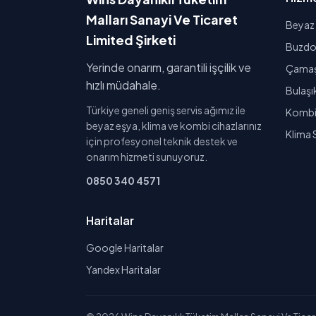
Malları Sanayi Ve Ticaret
Beyaz 
Limited Şirketi
Buzdol
Yerinde onarım, garantili işçilik ve
Çamaşı
hızlı müdahale.
Bulaşı
Türkiye geneli geniş servis ağımız ile
Kombi 
beyaz eşya, klima ve kombi cihazlarınız
Klima 
için profesyonel teknik destek ve
onarım hizmeti sunuyoruz.
0850 340 4571
Haritalar
Google Haritalar
Yandex Haritalar