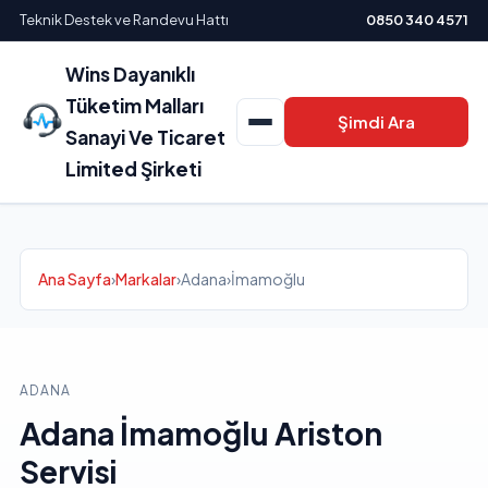
Teknik Destek ve Randevu Hattı
0850 340 4571
Wins Dayanıklı
Tüketim Malları
Şimdi Ara
Sanayi Ve Ticaret
Limited Şirketi
Ana Sayfa
›
Markalar
›
Adana
›
İmamoğlu
ADANA
Adana İmamoğlu Ariston
Servisi