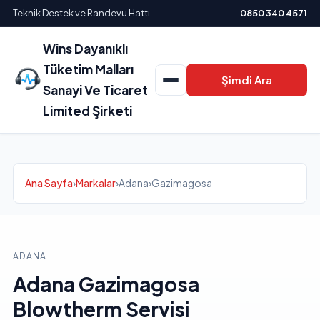
Teknik Destek ve Randevu Hattı
0850 340 4571
Wins Dayanıklı
Tüketim Malları
Şimdi Ara
Sanayi Ve Ticaret
Limited Şirketi
Ana Sayfa
›
Markalar
›
Adana
›
Gazimagosa
ADANA
Adana Gazimagosa
Blowtherm Servisi