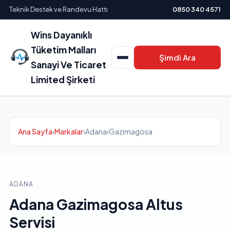
Teknik Destek ve Randevu Hattı
0850 340 4571
Wins Dayanıklı
Tüketim Malları
Şimdi Ara
Sanayi Ve Ticaret
Limited Şirketi
Ana Sayfa
›
Markalar
›
Adana
›
Gazimagosa
ADANA
Adana Gazimagosa Altus
Servisi