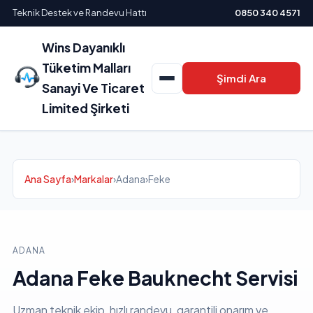
Teknik Destek ve Randevu Hattı
0850 340 4571
Wins Dayanıklı
Tüketim Malları
Şimdi Ara
Sanayi Ve Ticaret
Limited Şirketi
Ana Sayfa
›
Markalar
›
Adana
›
Feke
ADANA
Adana Feke Bauknecht Servisi
Uzman teknik ekip, hızlı randevu, garantili onarım ve