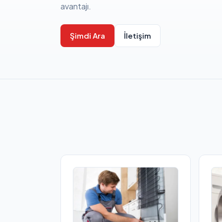
avantajı.
Şimdi Ara
İletişim