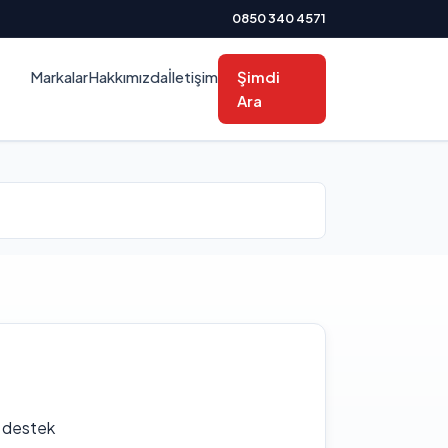
0850 340 4571
Markalar
Hakkımızda
İletişim
Şimdi
Ara
f destek