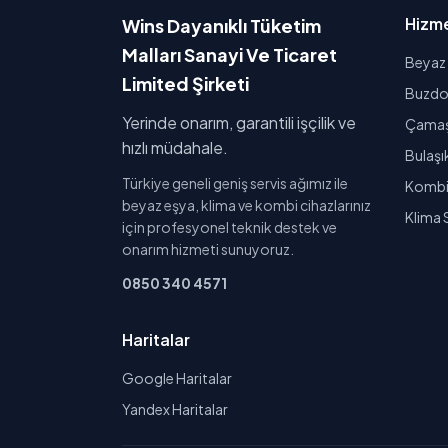
Hizme
Wins Dayanıklı Tüketim
Malları Sanayi Ve Ticaret
Beyaz 
Limited Şirketi
Buzdol
Yerinde onarım, garantili işçilik ve
Çamaşı
hızlı müdahale.
Bulaşı
Türkiye geneli geniş servis ağımız ile
Kombi 
beyaz eşya, klima ve kombi cihazlarınız
Klima 
için profesyonel teknik destek ve
onarım hizmeti sunuyoruz.
0850 340 4571
Haritalar
Google Haritalar
Yandex Haritalar