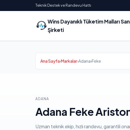
Teknik Destek ve Randevu Hattı
Wins Dayanıklı Tüketim Malları Sa
Şirketi
Ana Sayfa
›
Markalar
›
Adana
›
Feke
ADANA
Adana Feke Ariston
Uzman teknik ekip, hızlı randevu, garantili ona