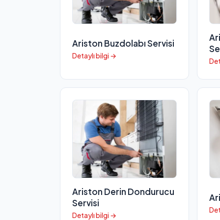
Ar
Ariston Buzdolabı Servisi
Se
Detaylı bilgi →
Det
Ariston Derin Dondurucu
Ar
Servisi
Det
Detaylı bilgi →