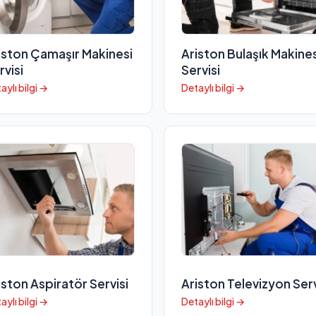
iston Çamaşır Makinesi
Ariston Bulaşık Makines
rvisi
Servisi
aylı bilgi →
Detaylı bilgi →
iston Aspiratör Servisi
Ariston Televizyon Serv
aylı bilgi →
Detaylı bilgi →