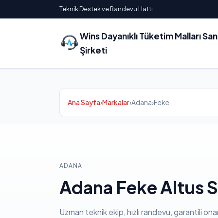
Teknik Destek ve Randevu Hattı
Wins Dayanıklı Tüketim Malları Sa
Şirketi
Ana Sayfa
›
Markalar
›
Adana
›
Feke
ADANA
Adana Feke Altus S
Uzman teknik ekip, hızlı randevu, garantili ona