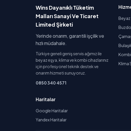
Hizme
Wins Dayanıklı Tüketim
Malları Sanayi Ve Ticaret
Beyaz 
Limited Şirketi
Buzdol
Yerinde onarım, garantili işçilik ve
Çamaşı
hızlı müdahale.
Bulaşı
Türkiye geneli geniş servis ağımız ile
Kombi 
beyaz eşya, klima ve kombi cihazlarınız
Klima 
için profesyonel teknik destek ve
onarım hizmeti sunuyoruz.
0850 340 4571
Haritalar
Google Haritalar
Yandex Haritalar