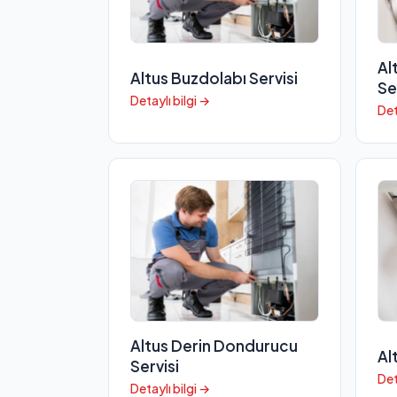
Al
Altus Buzdolabı Servisi
Se
Detaylı bilgi →
Det
Altus Derin Dondurucu
Al
Servisi
Det
Detaylı bilgi →