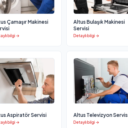
tus Çamaşır Makinesi
Altus Bulaşık Makinesi
rvisi
Servisi
aylı bilgi →
Detaylı bilgi →
tus Aspiratör Servisi
Altus Televizyon Servis
aylı bilgi →
Detaylı bilgi →