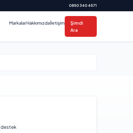
0850 340 4571
Markalar
Hakkımızda
İletişim
Şimdi
Ara
f destek