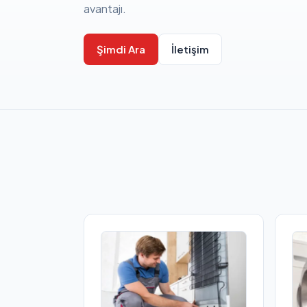
avantajı.
Şimdi Ara
İletişim