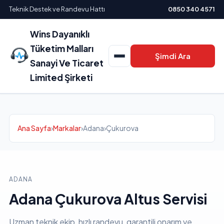
Teknik Destek ve Randevu Hattı
0850 340 4571
Wins Dayanıklı
Tüketim Malları
Şimdi Ara
Sanayi Ve Ticaret
Limited Şirketi
Ana Sayfa
›
Markalar
›
Adana
›
Çukurova
ADANA
Adana Çukurova Altus Servisi
Uzman teknik ekip, hızlı randevu, garantili onarım ve