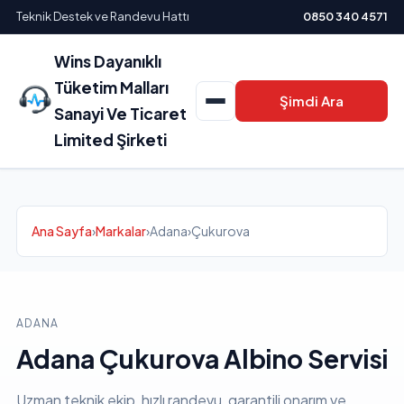
Teknik Destek ve Randevu Hattı
0850 340 4571
Wins Dayanıklı
Tüketim Malları
Şimdi Ara
Sanayi Ve Ticaret
Limited Şirketi
Ana Sayfa
›
Markalar
›
Adana
›
Çukurova
ADANA
Adana Çukurova Albino Servisi
Uzman teknik ekip, hızlı randevu, garantili onarım ve