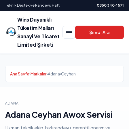
Teknik Destek ve Randevu Hattı
0850 340 4571
Wins Dayanıklı
Tüketim Malları
Şimdi Ara
Sanayi Ve Ticaret
Limited Şirketi
Ana Sayfa
›
Markalar
›
Adana
›
Ceyhan
ADANA
Adana Ceyhan Awox Servisi
Uzman teknik ekip, hızlı randevu, garantili onarım ve