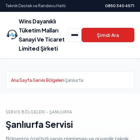
Teknik Destek ve Randevu Hattı
0850 340 4571
Wins Dayanıklı
Tüketim Malları
Şimdi Ara
Sanayi Ve Ticaret
Limited Şirketi
Ana Sayfa
›
Servis Bölgeleri
›
Şanlıurfa
SERVIS BÖLGELERI - ŞANLIURFA
Şanlıurfa Servisi
Bölgenize özel hızlı servis planlaması ve güvenilir teknik