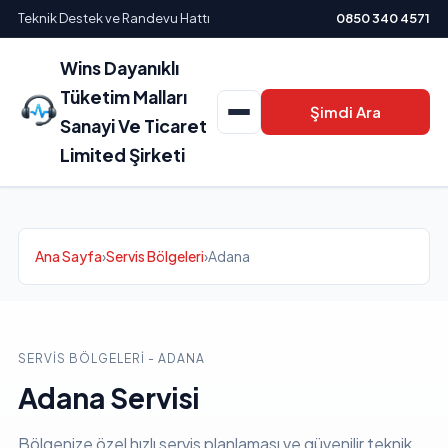
Teknik Destek ve Randevu Hattı
0850 340 4571
Wins Dayanıklı
Tüketim Malları
Şimdi Ara
Sanayi Ve Ticaret
Limited Şirketi
Ana Sayfa
›
Servis Bölgeleri
›
Adana
SERVIS BÖLGELERI - ADANA
Adana Servisi
Bölgenize özel hızlı servis planlaması ve güvenilir teknik