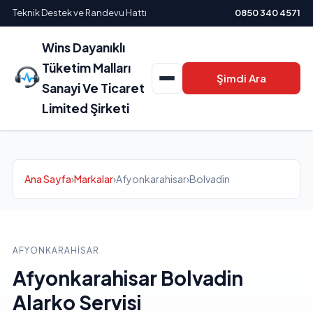
Teknik Destek ve Randevu Hattı
0850 340 4571
Wins Dayanıklı
Tüketim Malları
Şimdi Ara
Sanayi Ve Ticaret
Limited Şirketi
Ana Sayfa
›
Markalar
›
Afyonkarahisar
›
Bolvadin
AFYONKARAHISAR
Afyonkarahisar Bolvadin
Alarko Servisi