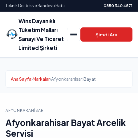
Teknik Destek ve Randevu Hattı
0850 340 4571
Wins Dayanıklı
Tüketim Malları
Şimdi Ara
Sanayi Ve Ticaret
Limited Şirketi
Ana Sayfa
›
Markalar
›
Afyonkarahisar
›
Bayat
AFYONKARAHISAR
Afyonkarahisar Bayat Arcelik
Servisi