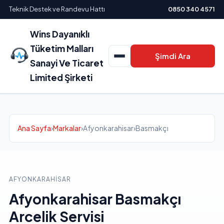
Teknik Destek ve Randevu Hattı
0850 340 4571
Wins Dayanıklı
Tüketim Malları
Şimdi Ara
Sanayi Ve Ticaret
Limited Şirketi
Ana Sayfa
›
Markalar
›
Afyonkarahisar
›
Basmakçı
AFYONKARAHISAR
Afyonkarahisar Basmakçı
Arcelik Servisi