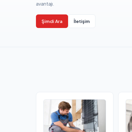
avantajı.
Şimdi Ara
İletişim