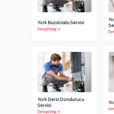
Yo
York Buzdolabı Servisi
Se
Detaylı bilgi →
Det
York Derin Dondurucu
Yo
Servisi
Det
Detaylı bilgi →