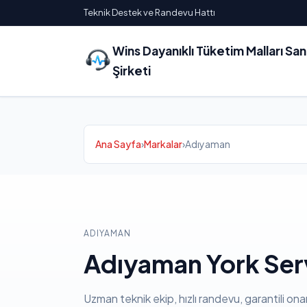
Teknik Destek ve Randevu Hattı
Wins Dayanıklı Tüketim Malları Sa
Şirketi
Ana Sayfa
›
Markalar
›
Adıyaman
ADIYAMAN
Adıyaman York Serv
Uzman teknik ekip, hızlı randevu, garantili ona