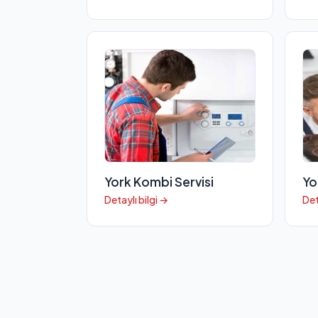
York Kombi Servisi
Yo
Detaylı bilgi →
Det