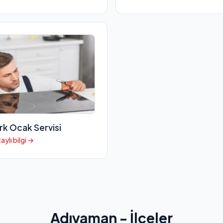
rk Ocak Servisi
aylı bilgi →
Adıyaman - İlçeler