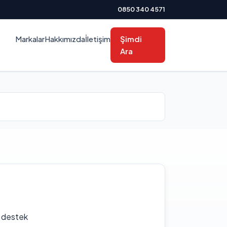
0850 340 4571
Markalar
Hakkımızda
İletişim
Şimdi
Ara
f destek