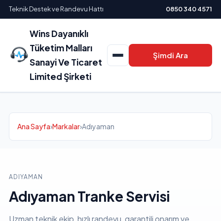
Teknik Destek ve Randevu Hattı
0850 340 4571
Wins Dayanıklı
Tüketim Malları
Şimdi Ara
Sanayi Ve Ticaret
Limited Şirketi
Ana Sayfa
›
Markalar
›
Adıyaman
ADIYAMAN
Adıyaman Tranke Servisi
Uzman teknik ekip, hızlı randevu, garantili onarım ve