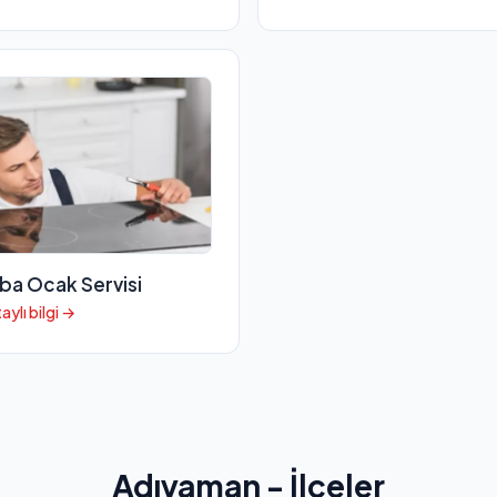
ba Ocak Servisi
aylı bilgi →
Adıyaman - İlçeler