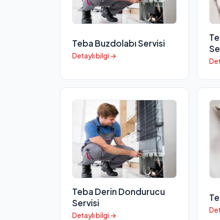
Te
Teba Buzdolabı Servisi
Se
Detaylı bilgi →
Det
Teba Derin Dondurucu
Te
Servisi
Det
Detaylı bilgi →