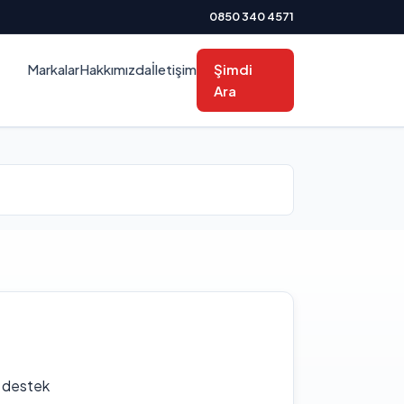
0850 340 4571
Markalar
Hakkımızda
İletişim
Şimdi
Ara
f destek