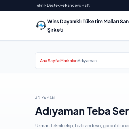
Teknik Destek ve Randevu Hattı
Wins Dayanıklı Tüketim Malları Sa
Şirketi
Ana Sayfa
›
Markalar
›
Adıyaman
ADIYAMAN
Adıyaman Teba Ser
Uzman teknik ekip, hızlı randevu, garantili ona