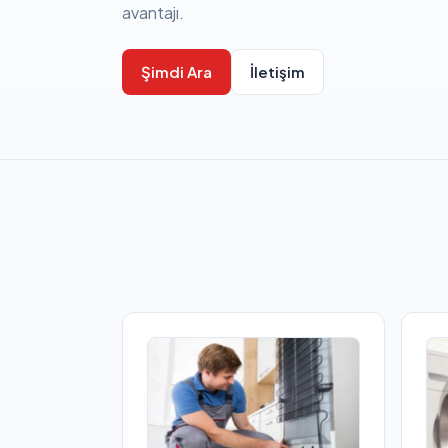
avantajı.
Şimdi Ara
İletişim