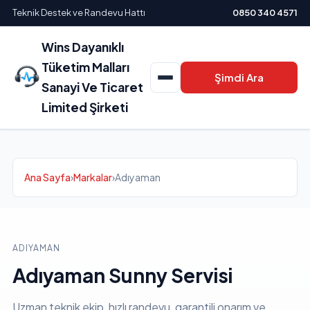
Teknik Destek ve Randevu Hattı
0850 340 4571
Wins Dayanıklı
Tüketim Malları
Şimdi Ara
Sanayi Ve Ticaret
Limited Şirketi
Ana Sayfa
›
Markalar
›
Adıyaman
ADIYAMAN
Adıyaman Sunny Servisi
Uzman teknik ekip, hızlı randevu, garantili onarım ve