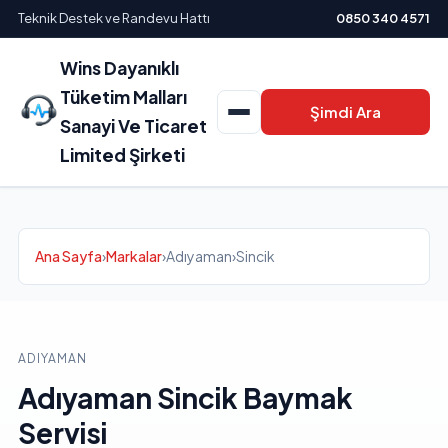
Teknik Destek ve Randevu Hattı
0850 340 4571
Wins Dayanıklı
Tüketim Malları
Şimdi Ara
Sanayi Ve Ticaret
Limited Şirketi
Ana Sayfa
›
Markalar
›
Adıyaman
›
Sincik
ADIYAMAN
Adıyaman Sincik Baymak
Servisi